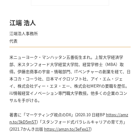
江端 浩人
江端浩人事務所
代表
米ニューヨーク・マンハッタン五番街生まれ。上智大学経済学
部、米スタンフォード大学経営大学院、経営学修士（MBA）取
得。伊藤忠商事の宇宙・情報部門、ITベンチャーの創業を経て、日
本コカ・コーラ社、日本マイクロソフト社、アイ・エム・ジェ
イ、株式会社ディー・エヌ・エー、株式会社MERYの要職を歴任。
iU情報経営イノベーション専門職大学教授。他多くの企業のコン
サルを手がける。
著書に「マーケティング視点のDX」(2020.10 日経BP
https://amz
n.to/3kD5mST
)「スタンフォード式パラレルキャリアの育て方」
(2021.7かんき出版
https://amzn.to/3eFex17
)